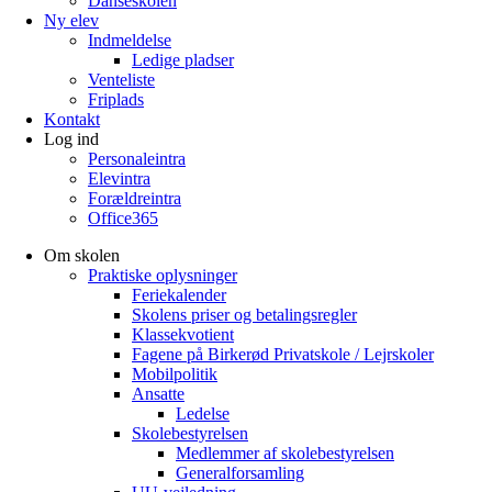
Danseskolen
Ny elev
Indmeldelse
Ledige pladser
Venteliste
Friplads
Kontakt
Log ind
Personaleintra
Elevintra
Forældreintra
Office365
Om skolen
Praktiske oplysninger
Feriekalender
Skolens priser og betalingsregler
Klassekvotient
Fagene på Birkerød Privatskole / Lejrskoler
Mobilpolitik
Ansatte
Ledelse
Skolebestyrelsen
Medlemmer af skolebestyrelsen
Generalforsamling