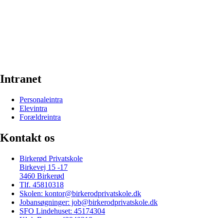
Intranet
Personaleintra
Elevintra
Forældreintra
Kontakt os
Birkerød Privatskole
Birkevej 15 -17
3460 Birkerød
Tlf. 45810318
Skolen: kontor@birkerodprivatskole.dk
Jobansøgninger: job@birkerodprivatskole.dk
SFO Lindehuset: 45174304