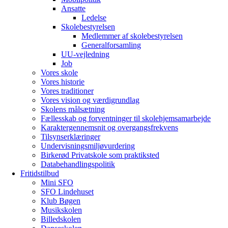
Ansatte
Ledelse
Skolebestyrelsen
Medlemmer af skolebestyrelsen
Generalforsamling
UU-vejledning
Job
Vores skole
Vores historie
Vores traditioner
Vores vision og værdigrundlag
Skolens målsætning
Fællesskab og forventninger til skolehjemsamarbejde
Karaktergennemsnit og overgangsfrekvens
Tilsynserklæringer
Undervisningsmiljøvurdering
Birkerød Privatskole som praktiksted
Databehandlingspolitik
Fritidstilbud
Mini SFO
SFO Lindehuset
Klub Bøgen
Musikskolen
Billedskolen